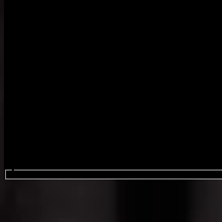
Search events...
Architects