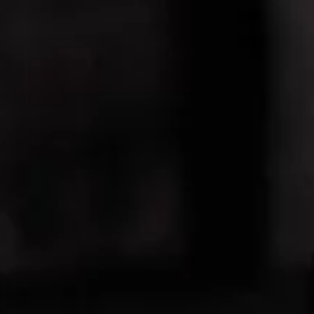
Germany
München
Olympiahalle
koRn | EURO TOUR 2026
Monday
Jegyek keresése
okt.
21
2026
Germany
Köln
LANXESS arena
koRn | EURO TOUR 2026
Wednesday
Jegyek keresése
okt.
23
2026
France
Paris
Accor Arena