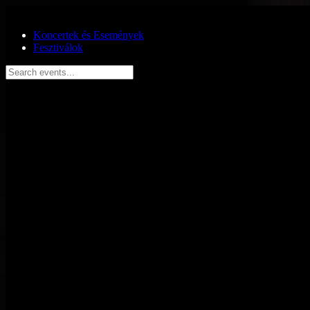
Ugrás a fő tartalomra
Koncertek és Események
Fesztiválok
Search events...