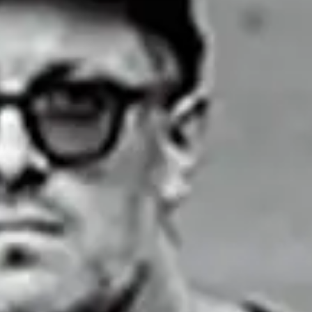
nov.
02
2026
Ireland
Dublin
The 3Arena
Korn: EURO TOUR 2026
Monday
Doors: 6:00 PM
Jegyek keresése
nov.
04
2026
United Kingdom
London
The O2
Korn: EURO TOUR 2026
Wednesday
Doors: 6:30 PM
Curfew: 11:00 PM
A jegyek elfogytak
nov.
08
2026