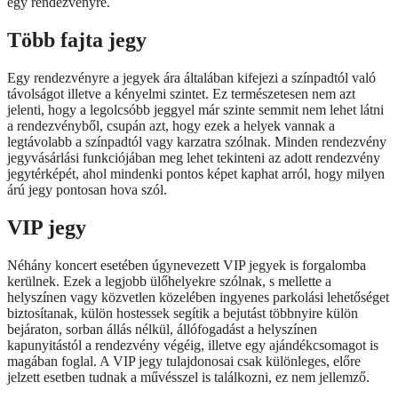
egy rendezvényre.
Több fajta jegy
Egy rendezvényre a jegyek ára általában kifejezi a színpadtól való
távolságot illetve a kényelmi szintet. Ez természetesen nem azt
jelenti, hogy a legolcsóbb jeggyel már szinte semmit nem lehet látni
a rendezvényből, csupán azt, hogy ezek a helyek vannak a
legtávolabb a színpadtól vagy karzatra szólnak. Minden rendezvény
jegyvásárlási funkciójában meg lehet tekinteni az adott rendezvény
jegytérképét, ahol mindenki pontos képet kaphat arról, hogy milyen
árú jegy pontosan hova szól.
VIP jegy
Néhány koncert esetében úgynevezett VIP jegyek is forgalomba
kerülnek. Ezek a legjobb ülőhelyekre szólnak, s mellette a
helyszínen vagy közvetlen közelében ingyenes parkolási lehetőséget
biztosítanak, külön hostessek segítik a bejutást többnyire külön
bejáraton, sorban állás nélkül, állófogadást a helyszínen
kapunyitástól a rendezvény végéig, illetve egy ajándékcsomagot is
magában foglal. A VIP jegy tulajdonosai csak különleges, előre
jelzett esetben tudnak a művésszel is találkozni, ez nem jellemző.