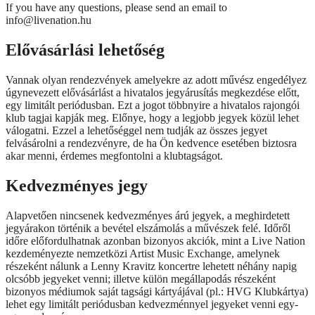
If you have any questions, please send an email to
info@livenation.hu
Elővásárlási lehetőség
Vannak olyan rendezvények amelyekre az adott művész engedélyez
úgynevezett elővásárlást a hivatalos jegyárusítás megkezdése előtt,
egy limitált periódusban. Ezt a jogot többnyire a hivatalos rajongói
klub tagjai kapják meg. Előnye, hogy a legjobb jegyek közül lehet
válogatni. Ezzel a lehetőséggel nem tudják az összes jegyet
felvásárolni a rendezvényre, de ha Ön kedvence esetében biztosra
akar menni, érdemes megfontolni a klubtagságot.
Kedvezményes jegy
Alapvetően nincsenek kedvezményes árú jegyek, a meghirdetett
jegyárakon történik a bevétel elszámolás a művészek felé. Időről
időre előfordulhatnak azonban bizonyos akciók, mint a Live Nation
kezdeményezte nemzetközi Artist Music Exchange, amelynek
részeként nálunk a Lenny Kravitz koncertre lehetett néhány napig
olcsóbb jegyeket venni; illetve külön megállapodás részeként
bizonyos médiumok saját tagsági kártyájával (pl.: HVG Klubkártya)
lehet egy limitált periódusban kedvezménnyel jegyeket venni egy-