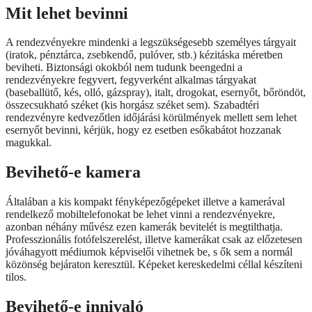
Mit lehet bevinni
A rendezvényekre mindenki a legszükségesebb személyes tárgyait
(iratok, pénztárca, zsebkendő, pulóver, stb.) kézitáska méretben
beviheti. Biztonsági okokból nem tudunk beengedni a
rendezvényekre fegyvert, fegyverként alkalmas tárgyakat
(baseballütő, kés, olló, gázspray), italt, drogokat, esernyőt, bőröndöt,
összecsukható széket (kis horgász széket sem). Szabadtéri
rendezvényre kedvezőtlen időjárási körülmények mellett sem lehet
esernyőt bevinni, kérjük, hogy ez esetben esőkabátot hozzanak
magukkal.
Bevihető-e kamera
Általában a kis kompakt fényképezőgépeket illetve a kamerával
rendelkező mobiltelefonokat be lehet vinni a rendezvényekre,
azonban néhány művész ezen kamerák bevitelét is megtilthatja.
Professzionális fotófelszerelést, illetve kamerákat csak az előzetesen
jóváhagyott médiumok képviselői vihetnek be, s ők sem a normál
közönség bejáraton keresztül. Képeket kereskedelmi céllal készíteni
tilos.
Bevihető-e innivaló