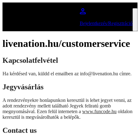
Ugrás a fő tartalomra
Bejelentkezés/Regisztráció
livenation.hu/customerservice
Kapcsolatfelvétel
Ha kérdésed van, küldd el emailben az info@livenation.hu címre.
Jegyvásárlás
A rendezvényekre honlapunkon keresztül is lehet jegyet venni, az
adott rendezvény mellett található Jegyek feliratú gomb
megnyomásával. Ezen felül interneten a
www.funcode.hu
oldalon
keresztül is megvásárolhatók a belépők.
Contact us