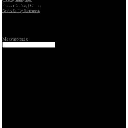
Cookie tudnivalók
Fenntarthatósági Charta
Accessibility Statement
Location
Magyarország