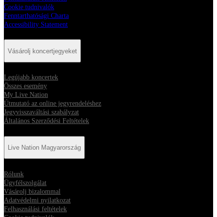
Cookie tudnivalók
Fenntarthatósági Charta
Accessibility Statement
Vásárolj koncertjegyeket
Legújabb koncertek
Összes esemény
My Live Nation
Útmutató az online jegyrendeléshez
Jegyvisszaváltási szabályzat
Általános Szerződési Feltételek
Live Nation Magyarország
Rólunk
Ügyfélszolgálat
Vásárolj bizalommal
Adatvédelmi nyilatkozat
Felhasználási feltételek