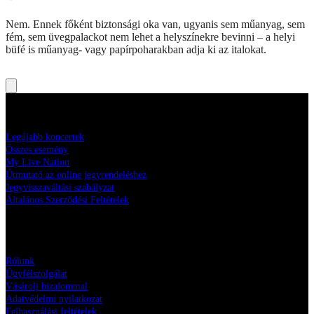
Nem. Ennek főként biztonsági oka van, ugyanis sem műanyag, sem
fém, sem üvegpalackot nem lehet a helyszínekre bevinni – a helyi
büfé is műanyag- vagy papírpoharakban adja ki az italokat.
Vásárolj koncertjegyeket
Legújabb koncertek
Összes esemény
My Live Nation
Útmutató az online jegyrendeléshez
Jegyvisszaváltási szabályzat
Általános Szerződési Feltételek
Live Nation Magyarország
Rólunk
Ügyfélszolgálat
Vásárolj bizalommal
Adatvédelmi nyilatkozat
Felhasználási feltételek