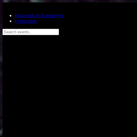
Ugrás a fő tartalomra
Koncertek és Események
Fesztiválok
Search events...