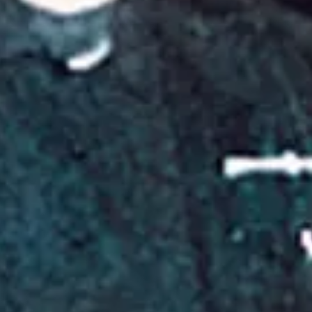
Favourite
Events
Megosztás