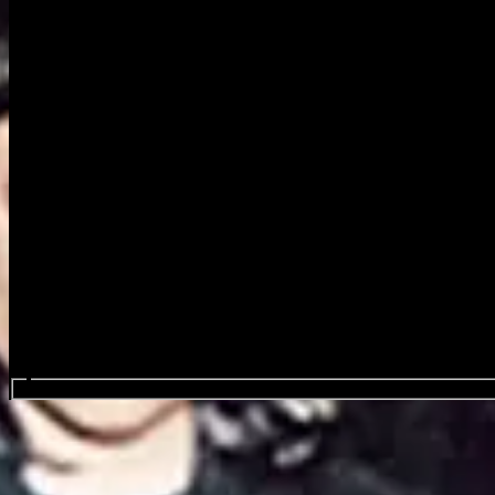
Search events...
Witch Fever